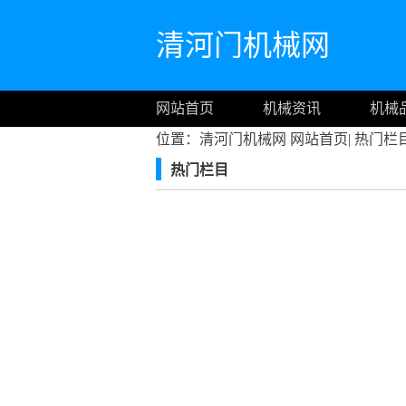
清河门机械网
网站首页
机械资讯
机械
位置：清河门机械网
网站首页
|
热门栏
热门栏目